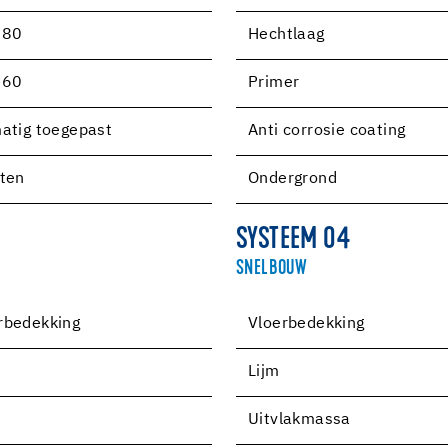
280
Hechtlaag
460
Primer
atig toegepast
Anti corrosie coating
ten
Ondergrond
SYSTEEM 04
SNELBOUW
erbedekking
Vloerbedekking
Lijm
5
Uitvlakmassa