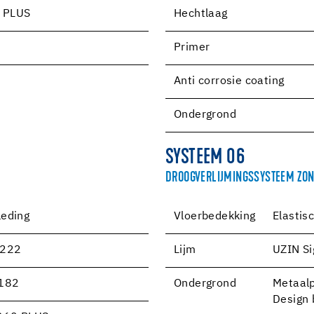
 PLUS
Hechtlaag
Primer
Anti corrosie coating
Ondergrond
SYSTEEM 06
DROOGVERLIJMINGSSYSTEEM ZON
eding
Vloerbedekking
Elastis
 222
Lijm
UZIN Si
 182
Ondergrond
Metaalp
Design b