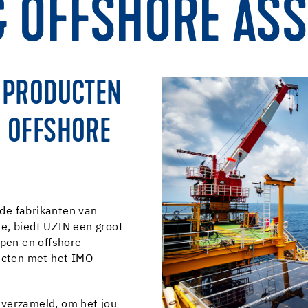
& OFFSHORE AS
E PRODUCTEN
N OFFSHORE
de fabrikanten van
e, biedt UZIN een groot
epen en offshore
ducten met het IMO-
 verzameld, om het jou