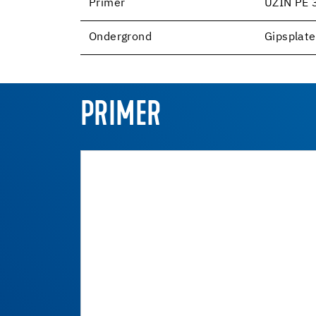
Primer
UZIN PE 
Ondergrond
Gipsplat
PRIMER