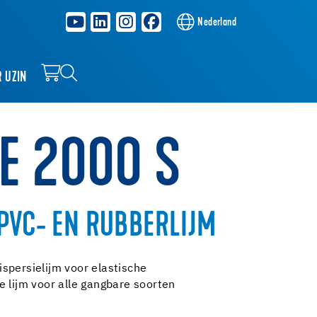
Nederland
R UZIN
E 2000 S
PVC- EN RUBBERLIJM
spersielijm voor elastische
e lijm voor alle gangbare soorten