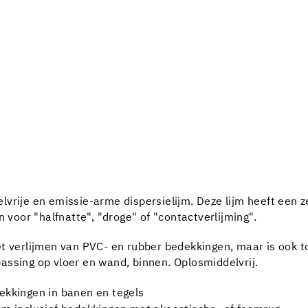
rije en emissie-arme dispersielijm. Deze lijm heeft een zee
n voor "halfnatte", "droge" of "contactverlijming".
t verlijmen van PVC- en rubber bedekkingen, maar is ook to
assing op vloer en wand, binnen. Oplosmiddelvrij.
kkingen in banen en tegels