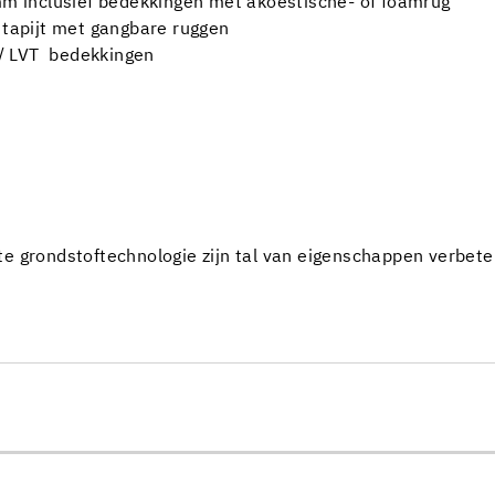
 mm inclusief bedekkingen met akoestische- of foamrug
 tapijt met gangbare ruggen
/ LVT bedekkingen
e grondstoftechnologie zijn tal van eigenschappen verbet