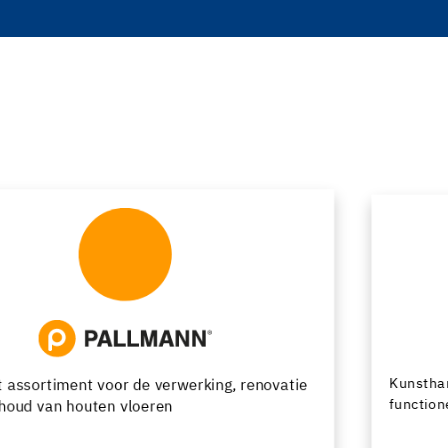
Kunsthars- en cementgebonden vloersystemen met
functionele en decoratieve afwerkingsmogelijkheden