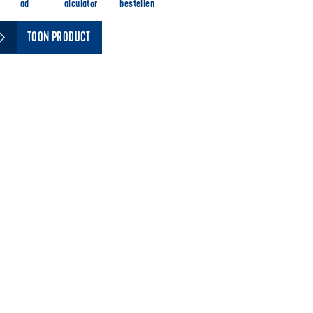
ad
alculator
bestellen
TOON PRODUCT