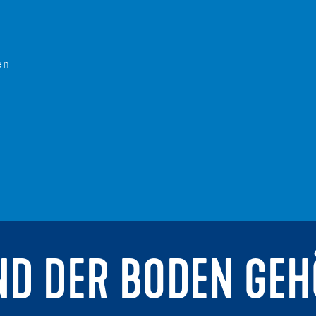
en
ND DER BODEN GEH