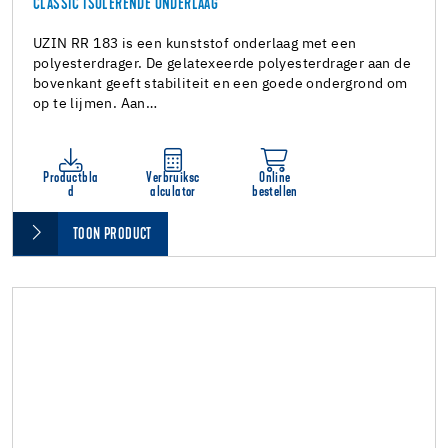
CLASSIC ISOLERENDE ONDERLAAG
UZIN RR 183 is een kunststof onderlaag met een
polyesterdrager. De gelatexeerde polyesterdrager aan de
bovenkant geeft stabiliteit en een goede ondergrond om
op te lijmen. Aan…
Productbla
Verbruiksc
Online
d
alculator
bestellen
TOON PRODUCT