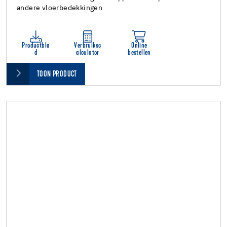
andere vloerbedekkingen
Productbla
Verbruiksc
Online
d
alculator
bestellen
TOON PRODUCT