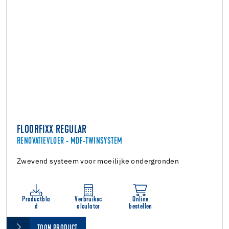
FLOORFIXX REGULAR
RENOVATIEVLOER - MDF-TWINSYSTEM
Zwevend systeem voor moeilijke ondergronden
Productbla
Verbruiksc
Online
d
alculator
bestellen
TOON PRODUCT