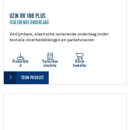
UZIN RR 188 PLUS
ISOLERENDE ONDERLAAG
Verlijmbare, elastische isolerende onderlaag onder
textiele vloerbedekkingen en parketvloeren
Productbla
Verbruiksc
Online
d
alculator
bestellen
TOON PRODUCT