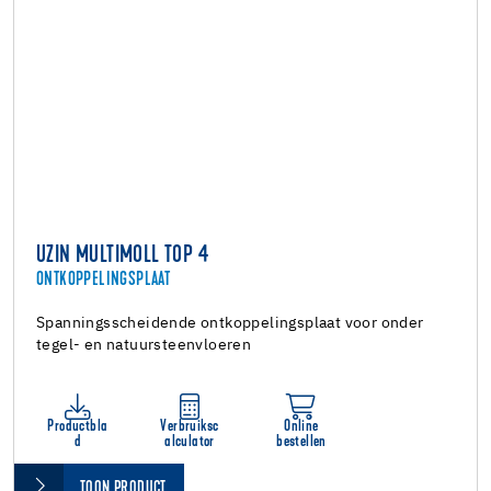
UZIN MULTIMOLL TOP 4
ONTKOPPELINGSPLAAT
Spanningsscheidende ontkoppelingsplaat voor onder
tegel- en natuursteenvloeren
Productbla
Verbruiksc
Online
d
alculator
bestellen
TOON PRODUCT