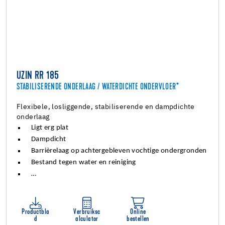
UZIN RR 185
STABILISERENDE ONDERLAAG / WATERDICHTE ONDERVLOER*
Flexibele, losliggende, stabiliserende en dampdichte
onderlaag
Ligt erg plat
Dampdicht
Barrièrelaag op achtergebleven vochtige ondergronden
Bestand tegen water en reiniging
…
Productbla
Verbruiksc
Online
d
alculator
bestellen