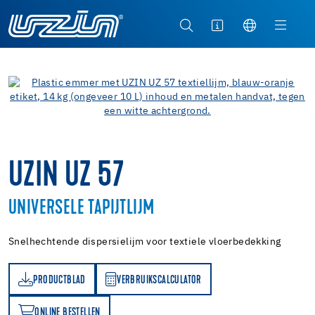
UZIN UZ 57
UNIVERSELE TAPIJTLIJM
Snelhechtende dispersielijm voor textiele vloerbedekking
PRODUCTBLAD
VERBRUIKSCALCULATOR
AD
VERBRUIKSCALCULATOR
ONLINE BESTELLEN
N