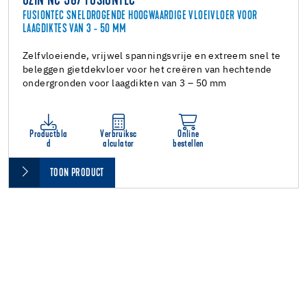
UZIN NC 587 FUSIONTEC
FUSIONTEC SNELDROGENDE HOOGWAARDIGE VLOEIVLOER VOOR
LAAGDIKTES VAN 3 - 50 MM
Zelfvloeiende, vrijwel spanningsvrije en extreem snel te
beleggen gietdekvloer voor het creëren van hechtende
ondergronden voor laagdikten van 3 – 50 mm
Productbla
Verbruiksc
Online
d
alculator
bestellen
TOON PRODUCT