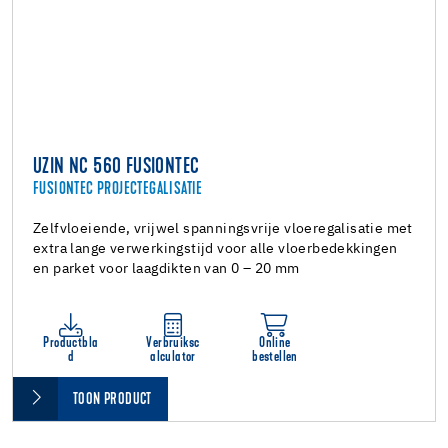
UZIN NC 560 FUSIONTEC
FUSIONTEC PROJECTEGALISATIE
Zelfvloeiende, vrijwel spanningsvrije vloeregalisatie met
extra lange verwerkingstijd voor alle vloerbedekkingen
en parket voor laagdikten van 0 – 20 mm
Productbla
Verbruiksc
Online
d
alculator
bestellen
TOON PRODUCT