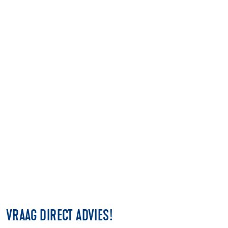
Ga de uitdaging aan en ervaar de nieuwe
dimensie van egalisaties!
Download de flyer met alle info hier!
NAAR FORMULIER
VRAAG DIRECT ADVIES!