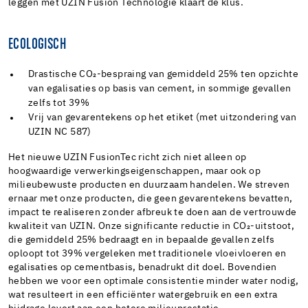
leggen met UZIN Fusion Technologie klaart de klus.
ECOLOGISCH
Drastische CO₂-bespraing van gemiddeld 25% ten opzichte
van egalisaties op basis van cement, in sommige gevallen
zelfs tot 39%
Vrij van gevarentekens op het etiket (met uitzondering van
UZIN NC 587)
Het nieuwe UZIN FusionTec richt zich niet alleen op
hoogwaardige verwerkingseigenschappen, maar ook op
milieubewuste producten en duurzaam handelen. We streven
ernaar met onze producten, die geen gevarentekens bevatten,
impact te realiseren zonder afbreuk te doen aan de vertrouwde
kwaliteit van UZIN. Onze significante reductie in CO₂-uitstoot,
die gemiddeld 25% bedraagt en in bepaalde gevallen zelfs
oploopt tot 39% vergeleken met traditionele vloeivloeren en
egalisaties op cementbasis, benadrukt dit doel. Bovendien
hebben we voor een optimale consistentie minder water nodig,
wat resulteert in een efficiënter watergebruik en een extra