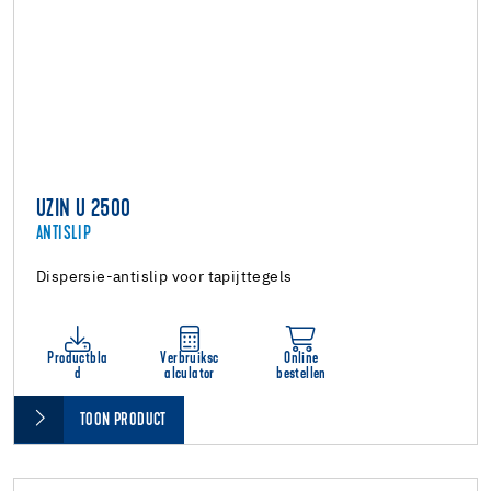
UZIN U 2500
ANTISLIP
Dispersie-antislip voor tapijttegels
Productbla
Verbruiksc
Online
d
alculator
bestellen
TOON PRODUCT