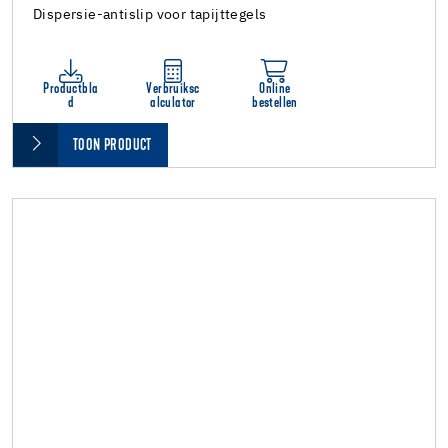
Dispersie-antislip voor tapijttegels
Productbla
Verbruiksc
Online
d
alculator
bestellen
TOON PRODUCT