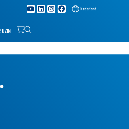
Nederland
R UZIN
.