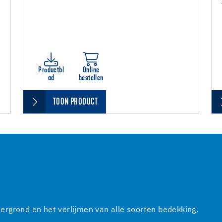
Productbl
Online
ad
bestellen
TOON PRODUCT
rgrond en het verlijmen van alle soorten bedekking.