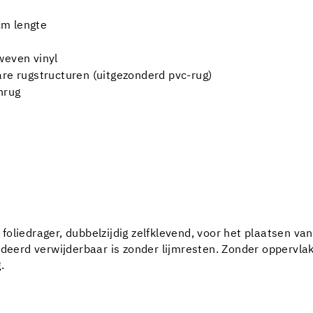
cm lengte
weven vinyl
are rugstructuren (uitgezonderd pvc-rug)
nrug
oliedrager, dubbelzijdig zelfklevend, voor het plaatsen van
ndeerd verwijderbaar is zonder lijmresten. Zonder oppervlak
.