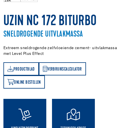
UZIN NC 172 BITURBO
SNELDROGENDE UITVLAKMASSA
Extreem sneldrogende zelfvloeiende cement- uitvlakmassa
met Level Plus Effect
PRODUCTBLAD
VERBRUIKSCALCULATOR
AD
VERBRUIKSCALCULATOR
ONLINE BESTELLEN
N