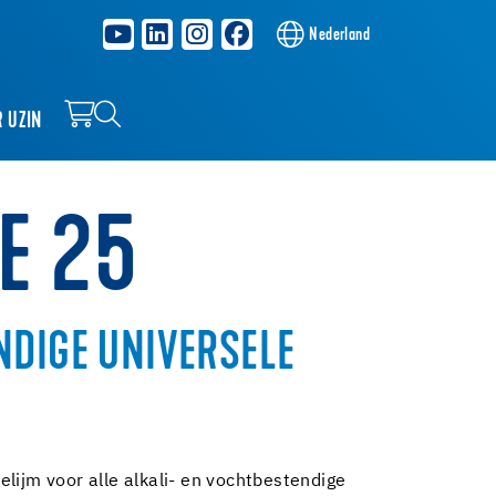
Nederland
R UZIN
E 25
NDIGE UNIVERSELE
lijm voor alle alkali- en vochtbestendige