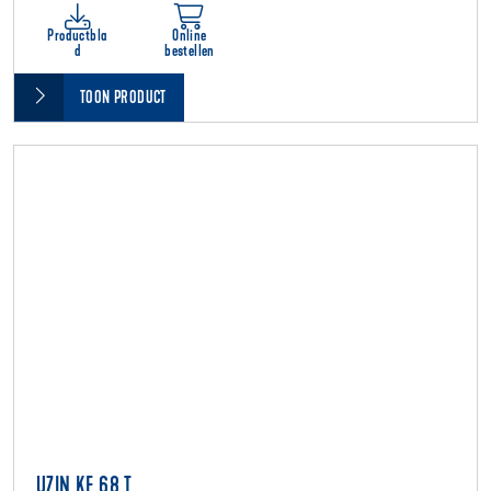
Productbla
Online
d
bestellen
TOON PRODUCT
UZIN KE 68 T