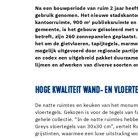
Na een bouwperiode van ruim 2 jaar heef
gebruik genomen. Het nieuwe stadskantoor
kantoorruimte, 900 m² publieksruimte en
gemeente, is het gebouw geïsoleerd met v
betreft, zijn 260 zonnepanelen geplaatst
het om de gietvloeren, tapijtegels, marm
mogelijk uitgevoerd door regionale part
en codex een uitgebreid pakket duurzame,
lijmen en afwerken van diverse soorten 
HOGE KWALITEIT WAND- EN VLOERT
De natte ruimtes en keuken van het monumen
vloertegels. Gekozen is voor de tegels van fa
gehele collectie. “In de natte ruimtes he
Greys vloertegels van 30x30 cm”, vertelt Ra
grijstinten, waarmee een luxe uitstraling 