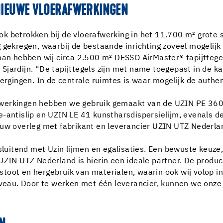
 NIEUWE VLOERAFWERKINGEN
ok betrokken bij de vloerafwerking in het 11.700 m² grote
 gekregen, waarbij de bestaande inrichting zoveel mogelijk
 hebben wij circa 2.500 m² DESSO AirMaster® tapijttegel
Sjardijn. “De tapijttegels zijn met name toegepast in de k
bergingen. In de centrale ruimtes is waar mogelijk de auth
fwerkingen hebben we gebruik gemaakt van de UZIN PE 360
e-antislip en UZIN LE 41 kunstharsdispersielijm, evenals 
auw overleg met fabrikant en leverancier UZIN UTZ Nederla
sluitend met Uzin lijmen en egalisaties. Een bewuste keuze,
UZIN UTZ Nederland is hierin een ideale partner. De produce
toot en hergebruik van materialen, waarin ook wij volop in
niveau. Door te werken met één leverancier, kunnen we onz