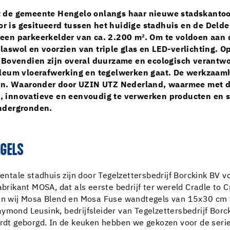
t de gemeente Hengelo onlangs haar nieuwe stadskantoor
 is gesitueerd tussen het huidige stadhuis en de Deld
 een parkeerkelder van ca. 2.200 m². Om te voldoen aa
laswol en voorzien van triple glas en LED-verlichting. 
. Bovendien zijn overal duurzame en ecologisch verantw
oleum vloerafwerking en tegelwerken gaat. De werkzaam
ijen. Waaronder door UZIN UTZ Nederland, waarmee met d
 innovatieve en eenvoudig te verwerken producten en sy
ondergronden.
EGELS
tale stadhuis zijn door Tegelzettersbedrijf Borckink BV v
brikant MOSA, dat als eerste bedrijf ter wereld Cradle to Cr
bben wij Mosa Blend en Mosa Fuse wandtegels van 15x30 cm
ymond Leusink, bedrijfsleider van Tegelzettersbedrijf Borck
wordt geborgd. In de keuken hebben we gekozen voor de ser