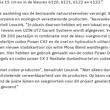
15x 15 cm en in de kleuren 6120, 6121, 6122 en 6123.”
 de aanheling van de bestaande natuursteenvloer verzorgd. 
duurzame en ecologisch verantwoorde producten. “Aanvankel
telt Leusink. “In plaats daarvan hebben wij een lokaal en g
 tevens een UZIN UTZ Garant Systeem wordt afgegeven. Vo
DX 200 pastalijm in combinatie met de kleur-voegmortel cod
derlijm codex Power CX3 en de snel en hydraulisch uithar
 het nieuwe stadskantoor zijn witte Mosa Blend wandtegel
ien. Hier hebben we gebruik gemaakt van de codex Power D
gels en codex power CX 3 flexibele dunbedmortel en codex 
met codex-producten”, benadrukt Leusink. “Niet alleen dank
uitstekende verwerkbaarheid van de producten. Op basis v
 de juiste lijmen en voegmortels voor dit project geselect
tgevoerd.”