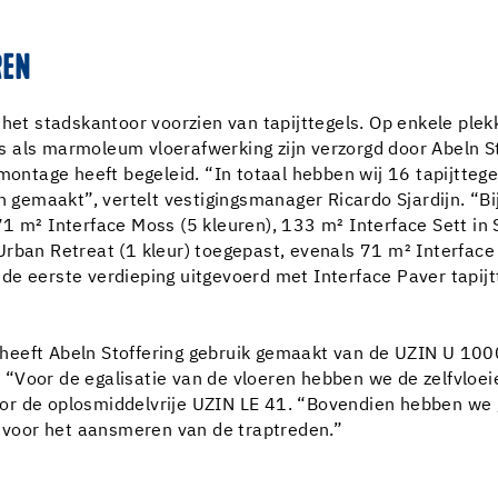
REN
het stadskantoor voorzien van tapijttegels. Op enkele plekke
als marmoleum vloerafwerking zijn verzorgd door Abeln Sto
montage heeft begeleid. “In totaal hebben wij 16 tapijttege
emaakt”, vertelt vestigingsmanager Ricardo Sjardijn. “Bi
1 m² Interface Moss (5 kleuren), 133 m² Interface Sett in 
rban Retreat (1 kleur) toegepast, evenals 71 m² Interface 
e eerste verdieping uitgevoerd met Interface Paver tapijt
ls heeft Abeln Stoffering gebruik gemaakt van de UZIN U 100
jn. “Voor de egalisatie van de vloeren hebben we de zelfvl
or de oplosmiddelvrije UZIN LE 41. “Bovendien hebben we
voor het aansmeren van de traptreden.”