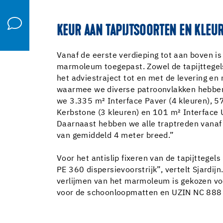
KEUR AAN TAPIJTSOORTEN EN KLEU
Vanaf de eerste verdieping tot aan boven is 
marmoleum toegepast. Zowel de tapijttegels 
het adviestraject tot en met de levering en 
waarmee we diverse patroonvlakken hebben g
we 3.335 m² Interface Paver (4 kleuren), 57
Kerbstone (3 kleuren) en 101 m² Interface U
Daarnaast hebben we alle traptreden vanaf d
van gemiddeld 4 meter breed.”
Voor het antislip fixeren van de tapijttege
PE 360 dispersievoorstrijk”, vertelt Sjardi
verlijmen van het marmoleum is gekozen vo
voor de schoonloopmatten en UZIN NC 888 