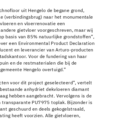
hnofloor uit Hengelo de begane grond,
elle (verbindingsbrug) naar het monumentale
tvloeren en vloerrenovatie een
andere gietvloer voorgeschreven, maar wij
op basis van 85% natuurlijke grondstoffen”,
t over een Environmental Product Declaration
ducent en leverancier van Arturo-producten
tadskantoor. Voor de fundering van haar
uin en de restmaterialen die bij de
e gemeente Hengelo overtuigd.”
n voor dit project geselecteerd”, vertelt
de bestaande anhydriet dekvloeren diamant
laag hebben aangebracht. Vervolgens is de
 transparante PU7975 toplak. Bijzonder is
mant geschuurd en deels gekogelstraald,
ng heeft voorzien. Alle gietvloeren,