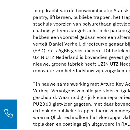
In opdracht van de bouwcombinatie Stadska
pantry, liftkernen, publieke trappen, het t
stadhuis voorzien van polyurethaan gietvloe
coatingsysteem aangebracht in de parkeerg
hebben een voorstel gedaan voor een altern
vertelt Daniël Verheij, directeur/eigenaar 
(EPD) en is AgBB gecertificeerd. Dit betek
UZIN UTZ Nederland is bovendien gevestigd 
nieuwe, groene fabriek heeft UZIN UTZ Nede
renovatie van het stadshuis zijn vrijgekom
“In nauwe samenwerking met Arturo Key Acco
Verheij. Vervolgens zijn alle gietvloeren (
geschuurd. Waar nodig zijn kleine reparati
PU2060 gietvloer gegoten, met daar boveno
dat ook de publieke trappen hierin zijn me
waarna Qlick Technofloor het vloeroppervla
toplakken en coatings zijn uitgevoerd in RAL