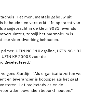
 stadhuis. Het monumentale gebouw uit
 is behouden en versterkt. “In opdracht van
s aangebracht in de kleur 9031, evenals
antoorruimtes, terwijl het marmoleum is
entieke vloerafwerking behouden.
 primer, UZIN NC 110 egaline, UZIN NC 182
de UZIN KE 2000S voor de
nd geselecteerd.”
 volgens Sjardijn. “Als organisatie zetten we
nt en leverancier is koploper als het gaat
vesteren. Het projectadvies en de
e voorraden bovendien beperkt houden.”