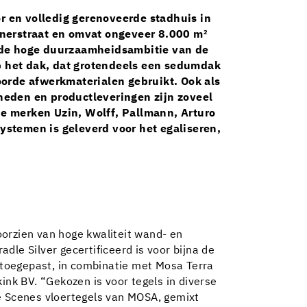
 en volledig gerenoveerde stadhuis in
enerstraat en omvat ongeveer 8.000 m²
n de hoge duurzaamheidsambitie van de
Op het dak, dat grotendeels een sedumdak
oorde afwerkmaterialen gebruikt. Ook als
heden en productleveringen zijn zoveel
e merken Uzin, Wolff, Pallmann, Arturo
stemen is geleverd voor het egaliseren,
oorzien van hoge kwaliteit wand- en
adle Silver gecertificeerd is voor bijna de
 toegepast, in combinatie met Mosa Terra
ink BV. “Gekozen is voor tegels in diverse
ie Scenes vloertegels van MOSA, gemixt