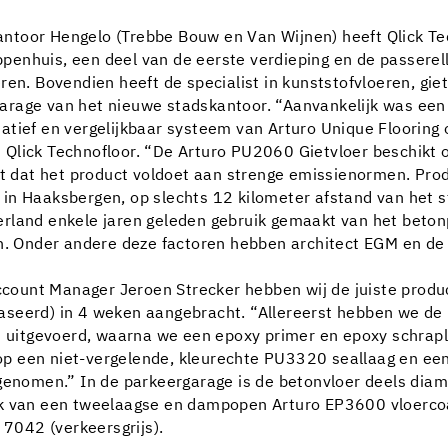
ntoor Hengelo (Trebbe Bouw en Van Wijnen) heeft Qlick Tec
rappenhuis, een deel van de eerste verdieping en de passer
ren. Bovendien heeft de specialist in kunststofvloeren, gie
arage van het nieuwe stadskantoor. “Aanvankelijk was een 
atief en vergelijkbaar systeem van Arturo Unique Flooring 
bij Qlick Technofloor. “De Arturo PU2060 Gietvloer beschik
ent dat het product voldoet aan strenge emissienormen. Pro
in Haaksbergen, op slechts 12 kilometer afstand van het s
rland enkele jaren geleden gebruik gemaakt van het betonp
en. Onder andere deze factoren hebben architect EGM en d
unt Manager Jeroen Strecker hebben wij de juiste producte
gefaseerd) in 4 weken aangebracht. “Allereerst hebben we 
es uitgevoerd, waarna we een epoxy primer en epoxy schrap
p een niet-vergelende, kleurechte PU3320 seallaag en een
egenomen.” In de parkeergarage is de betonvloer deels dia
k van een tweelaagse en dampopen Arturo EP3600 vloercoati
 7042 (verkeersgrijs).