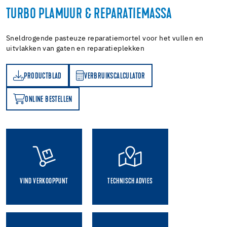
TURBO PLAMUUR & REPARATIEMASSA
Sneldrogende pasteuze reparatiemortel voor het vullen en
uitvlakken van gaten en reparatieplekken
PRODUCTBLAD
VERBRUIKSCALCULATOR
AD
VERBRUIKSCALCULATOR
ONLINE BESTELLEN
N
VIND VERKOOPPUNT
TECHNISCH ADVIES