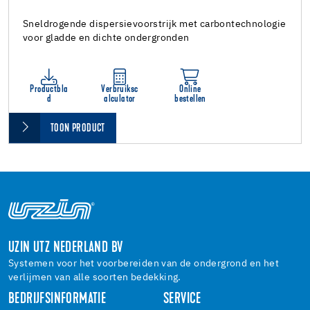
Sneldrogende dispersievoorstrijk met carbontechnologie
voor gladde en dichte ondergronden
Productbla
Verbruiksc
Online
d
alculator
bestellen
TOON PRODUCT
UZIN UTZ NEDERLAND BV
Systemen voor het voorbereiden van de ondergrond en het
verlijmen van alle soorten bedekking.
BEDRIJFSINFORMATIE
SERVICE