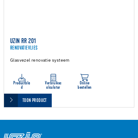
UZIN RR 201
RENOVATIEVLIES
Glasvezel renovatie systeem
Productbla
Verbruiksc
Online
d
alculator
bestellen
TOON PRODUCT