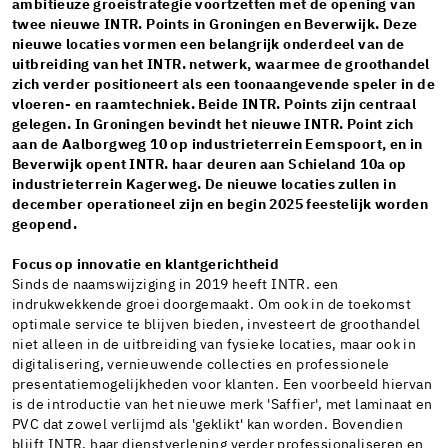
ambitieuze groeistrategie voortzetten met de opening van
twee nieuwe INTR. Points in Groningen en Beverwijk. Deze
nieuwe locaties vormen een belangrijk onderdeel van de
uitbreiding van het INTR. netwerk, waarmee de groothandel
zich verder positioneert als een toonaangevende speler in de
vloeren- en raamtechniek. Beide INTR. Points zijn centraal
gelegen. In Groningen bevindt het nieuwe INTR. Point zich
aan de Aalborgweg 10 op industrieterrein Eemspoort, en in
Beverwijk opent INTR. haar deuren aan Schieland 10a op
industrieterrein Kagerweg. De nieuwe locaties zullen in
december operationeel zijn en begin 2025 feestelijk worden
geopend.
Focus op innovatie en klantgerichtheid
Sinds de naamswijziging in 2019 heeft INTR. een
indrukwekkende groei doorgemaakt. Om ook in de toekomst
optimale service te blijven bieden, investeert de groothandel
niet alleen in de uitbreiding van fysieke locaties, maar ook in
digitalisering, vernieuwende collecties en professionele
presentatiemogelijkheden voor klanten. Een voorbeeld hiervan
is de introductie van het nieuwe merk 'Saffier', met laminaat en
PVC dat zowel verlijmd als 'geklikt' kan worden. Bovendien
blijft INTR. haar dienstverlening verder professionaliseren en