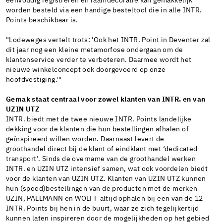
eenvoudig registreren en raamdecoratie kan gemakkelijk
worden besteld via een handige besteltool die in alle INTR.
Points beschikbaar is.
"Lodeweges vertelt trots: 'Ook het INTR. Point in Deventer zal
dit jaar nog een kleine metamorfose ondergaan om de
klantenservice verder te verbeteren. Daarmee wordt het
nieuwe winkelconcept ook doorgevoerd op onze
hoofdvestiging.'"
Gemak staat centraal voor zowel klanten van INTR. en van
UZIN UTZ
INTR. biedt met de twee nieuwe INTR. Points landelijke
dekking voor de klanten die hun bestellingen afhalen of
geïnspireerd willen worden. Daarnaast levert de
groothandel direct bij de klant of eindklant met ‘dedicated
transport’. Sinds de overname van de groothandel werken
INTR. en UZIN UTZ intensief samen, wat ook voordelen biedt
voor de klanten van UZIN UTZ. Klanten van UZIN UTZ kunnen
hun (spoed)bestellingen van de producten met de merken
UZIN, PALLMANN en WOLFF altijd ophalen bij een van de 12
INTR. Points bij hen in de buurt, waar ze zich tegelijkertijd
kunnen laten inspireren door de mogelijkheden op het gebied